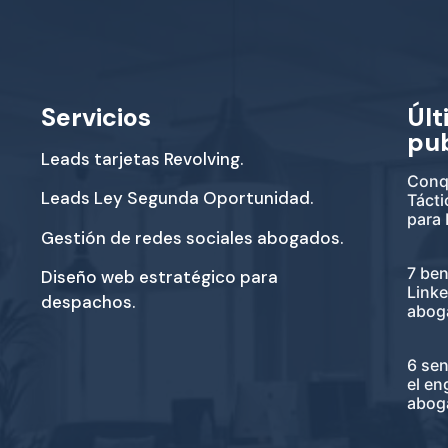
Servicios
Últ
pu
Leads tarjetas Revolving.
Conqu
Leads Ley Segunda Oportunidad.
Tácti
para
Gestión de redes sociales abogados.
7 ben
Diseño web estratégico para
Link
despachos.
abog
6 sen
el e
abog