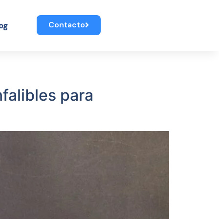
Contacto
og
falibles para