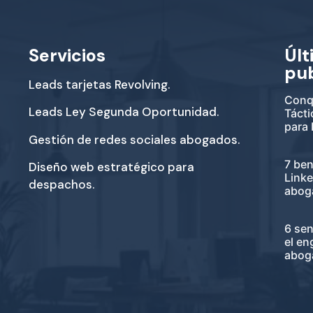
Servicios
Últ
pu
Leads tarjetas Revolving.
Conqu
Leads Ley Segunda Oportunidad.
Tácti
para
Gestión de redes sociales abogados.
7 ben
Diseño web estratégico para
Link
despachos.
abog
6 sen
el e
abog